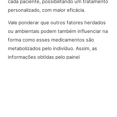
cada paciente, possibilitando um tratamento
personalizado, com maior eficácia.
Vale ponderar que outros fatores herdados
ou ambientais podem também influenciar na
forma como esses medicamentos são
metabolizados pelo indivíduo. Assim, as
informações obtidas pelo painel
farmacogenético devem ser interpretadas
em conjunto com outros dados.
Clique aqui
para conhecer os exames de
biologia molecular oferecidos atualmente
pelo Laboratório Santa Paula, e conte
conosco!