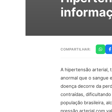
informaç
COMPARTILHAR:
A hipertensão arterial
anormal que o sangue e
doença decorre da perd
contraídas, dificultand
população brasileira, a
pressão arterial com va