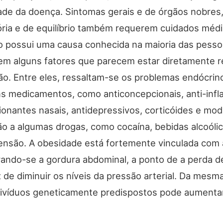
ade da doença. Sintomas gerais e de órgãos nobres,
ória e de equilíbrio também requerem cuidados médi
o possui uma causa conhecida na maioria das pess
em alguns fatores que parecem estar diretamente r
ão. Entre eles, ressaltam-se os problemas endócrino
ns medicamentos, como anticoncepcionais, anti-infl
onantes nasais, antidepressivos, corticóides e mod
o a algumas drogas, como cocaína, bebidas alcoólic
tensão. A obesidade está fortemente vinculada com
ando-se a gordura abdominal, a ponto de a perda d
 de diminuir os níveis da pressão arterial. Da mes
divíduos geneticamente predispostos pode aumentar