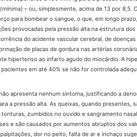
(mínima) – ou, simplesmente, acima de 13 por 8,5. 
forço para bombear o sangue, o que, em longo praz
ões provocadas pela pressão alta na estrutura do
rrência do acidente vascular cerebral, de doenças 
 formação de placas de gordura nas artérias coronári
te hipertenso ao infarto agudo do miocárdio. A hip
s pacientes em até 40% se não for controlada adeq
 não apresenta nenhum sintoma, justificando a de
para a pressão alta. As queixas, quando presentes, 
, tonturas, zumbidos no ouvido e sangramento nasal
ises e são causados por aumentos abruptos dos val
e palpitações, dor no peito, falta de ar e inchaço 