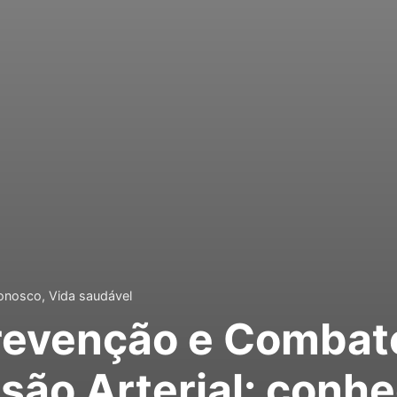
onosco
,
Vida saudável
revenção e Combat
são Arterial: conh