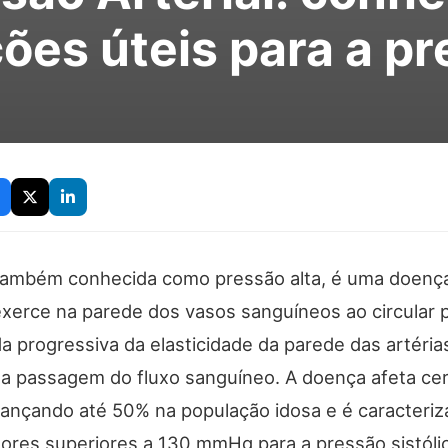
ões úteis para a p
, também conhecida como pressão alta, é uma doença
xerce na parede dos vasos sanguíneos ao circular p
a progressiva da elasticidade da parede das artéri
o a passagem do fluxo sanguíneo. A doença afeta ce
lcançando até 50% na população idosa e é caracteriz
lores superiores a 130 mmHg para a pressão sistóli