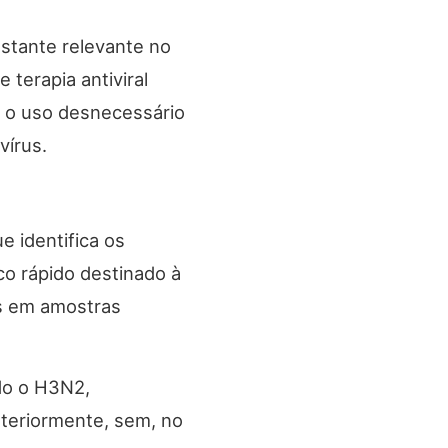
astante relevante no
 terapia antiviral
o o uso desnecessário
vírus.
e identifica os
co rápido destinado à
es em amostras
ndo o H3N2,
nteriormente, sem, no