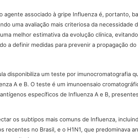
o agente associado à gripe Influenza é, portanto, b
tando uma avaliação mais criteriosa da necessidade de
uma melhor estimativa da evolução clínica, evitand
ndo a definir medidas para prevenir a propagação do 
la disponibiliza um teste por imunocromatografia qu
uenza A e B. O teste é um imunoensaio cromatográfi
 antígenos específicos de Influenza A e B, present
ectar os subtipos mais comuns de Influenza, inclui
s recentes no Brasil, e o H1N1, que predominava a