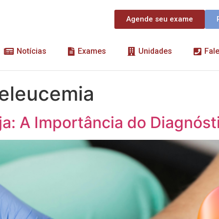
Agende seu exame
Notícias
Exames
Unidades
Fal
deleucemia
ja: A Importância do Diagnós