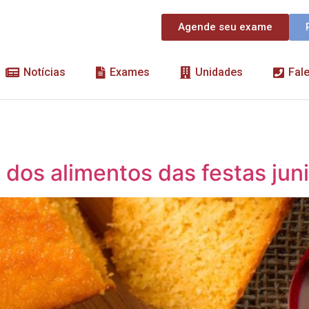
Agende seu exame
Notícias
Exames
Unidades
Fal
l dos alimentos das festas jun