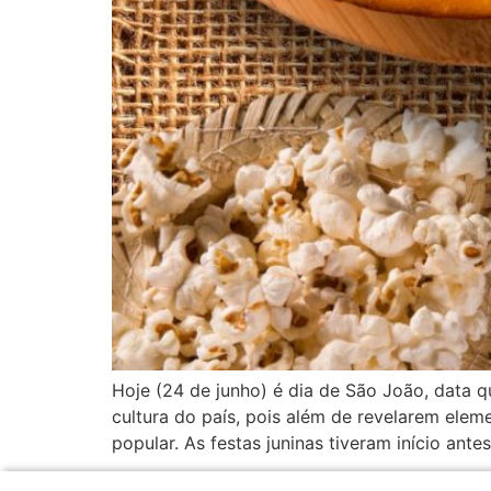
Hoje (24 de junho) é dia de São João, data qu
cultura do país, pois além de revelarem elem
popular. As festas juninas tiveram início ante