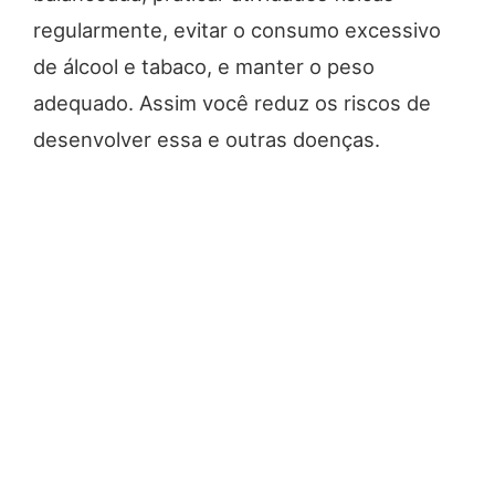
regularmente, evitar o consumo excessivo
de álcool e tabaco, e manter o peso
adequado. Assim você reduz os riscos de
desenvolver essa e outras doenças.
A conscientização salva
vidas!
Como você pode ver, durante o Março Azul
Marinho, a mensagem é clara: a prevenção é
o melhor caminho. Nesse sentido, a
campanha destaca que a realização de
exames preventivos pode salvar vidas.