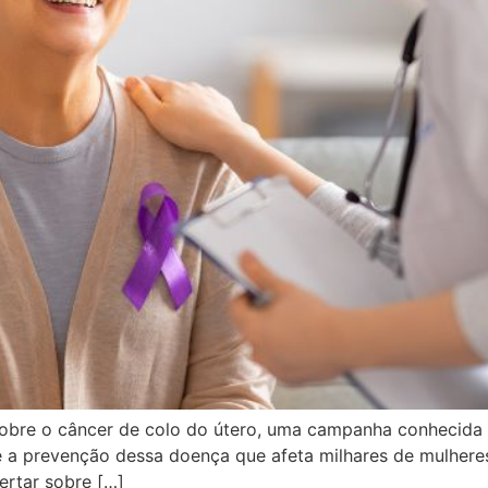
obre o câncer de colo do útero, uma campanha conhecida c
re a prevenção dessa doença que afeta milhares de mulhere
ertar sobre […]