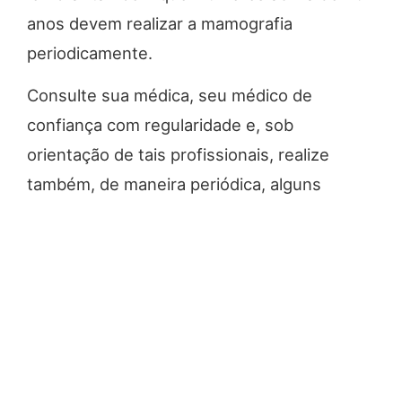
anos devem realizar a mamografia
periodicamente.
Consulte sua médica, seu médico de
confiança com regularidade e, sob
orientação de tais profissionais, realize
também, de maneira periódica, alguns
exames laboratoriais preventivos. Esses
exames, sem dúvida, contribuem para
identificar antecipadamente alterações e
sinais de ocorrência do câncer,
possibilitando o tratamento adequado e
oportuno dessa doença tão grave que,
infelizmente, afeta tantas pessoas em todo