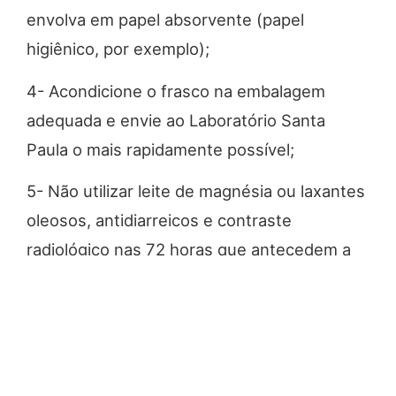
envolva em papel absorvente (papel
higiênico, por exemplo);
4- Acondicione o frasco na embalagem
adequada e envie ao Laboratório Santa
Paula o mais rapidamente possível;
5- Não utilizar leite de magnésia ou laxantes
oleosos, antidiarreicos e contraste
radiológico nas 72 horas que antecedem a
coleta;
6- Para crianças que usam fralda ou que
estão com diarreia, a amostra pode ser
obtida por meio de saquinho do tipo “coletor