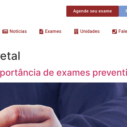
Agende seu exame
Notícias
Exames
Unidades
Fal
etal
mportância de exames prevent